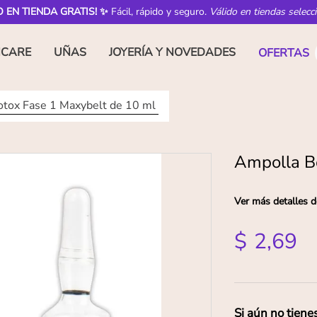
O EN TIENDA GRATIS! ✨
Fácil, rápido y seguro.
Válido en tiendas selecc
NCARE
UÑAS
JOYERÍA Y NOVEDADES
OFERTAS
tox Fase 1 Maxybelt de 10 ml
Ampolla B
Ver más detalles d
$
2
,
69
Si aún no tiene