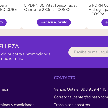
para
5 PDRN B5 Vital Tónico Facial
5 PDRN Co
 MEDICUBE
Calmante 280ml - COSRX
Hidrogel pa
- COSRX
to
Añadir al carrito
ELLEZA
r de nuestras promociones,
 mucho más.
CONTACTO
resa
Ventas Online: 093 939 4445
Correo: callcenter@dipaso.com
érminos y condiciones
Trabaja con nosotros