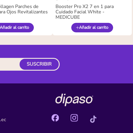
llagen Parches de
Booster Pro X2 7 en 1 para
ra Ojos Revitalizantes
Cuidado Facial White -
MEDICUBE
Añadir al carrito
Añadir al carrito
SUSCRIBIR
.ec