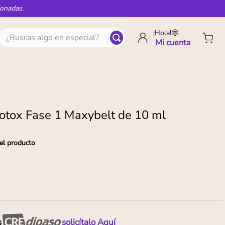
ionadas.
¿Buscas algo en especial?
¡Hola!🤩
otox Fase 1 Maxybelt de 10 ml
el producto
s
solicítalo Aquí