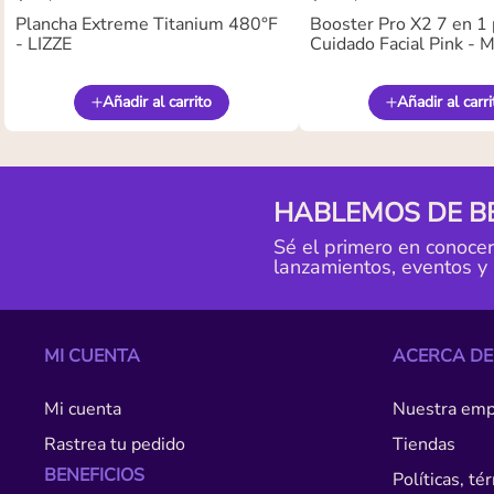
Plancha Extreme Titanium 480°F
Booster Pro X2 7 en 1 
- LIZZE
Cuidado Facial Pink -
Añadir al carrito
Añadir al carri
HABLEMOS DE B
Sé el primero en conoce
lanzamientos, eventos y
MI CUENTA
ACERCA DE
Mi cuenta
Nuestra emp
Rastrea tu pedido
Tiendas
BENEFICIOS
Políticas, t