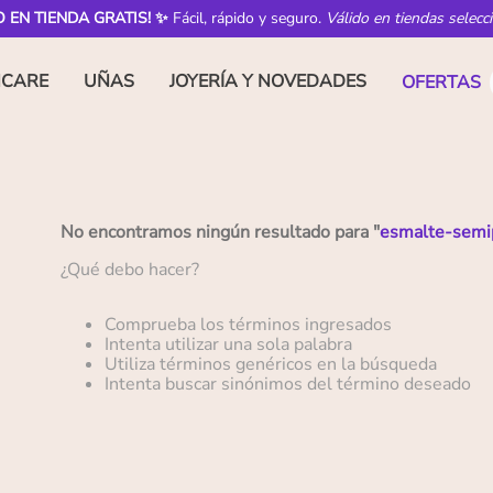
O EN TIENDA GRATIS! ✨
Fácil, rápido y seguro.
Válido en tiendas selecc
NCARE
UÑAS
JOYERÍA Y NOVEDADES
OFERTAS
No encontramos ningún resultado para "
esmalte-semi
¿Qué debo hacer?
Comprueba los términos ingresados
Intenta utilizar una sola palabra
Utiliza términos genéricos en la búsqueda
Intenta buscar sinónimos del término deseado