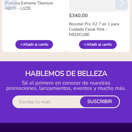
Plancha Extreme Titanium
480°F - LIZZE
$
340
,
00
Booster Pro X2 7 en 1 para
Cuidado Facial Pink -
MEDICUBE
Añadir al carrito
Añadir al carrito
HABLEMOS DE BELLEZA
Sé el primero en conocer de nuestras
promociones, lanzamientos, eventos y mucho más.
SUSCRIBIR