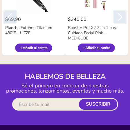
$
69
,
90
$
340
,
00
Plancha Extreme Titanium
Booster Pro X2 7 en 1 para
480°F - LIZZE
Cuidado Facial Pink -
MEDICUBE
Añadir al carrito
Añadir al carrito
HABLEMOS DE BELLEZA
Sé el primero en conocer de nuestras
promociones, lanzamientos, eventos y mucho más.
SUSCRIBIR