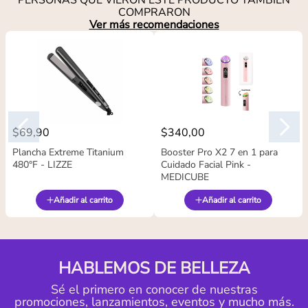
PERSONAS QUE VIERON ESTE PRODUCTO TAMBIÉN
COMPRARON
Ver más recomendaciones
$
69
,
90
$
340
,
00
Plancha Extreme Titanium
Booster Pro X2 7 en 1 para
480°F - LIZZE
Cuidado Facial Pink -
MEDICUBE
Añadir al carrito
Añadir al carrito
HABLEMOS DE BELLEZA
Sé el primero en conocer de nuestras
promociones, lanzamientos, eventos y mucho más.