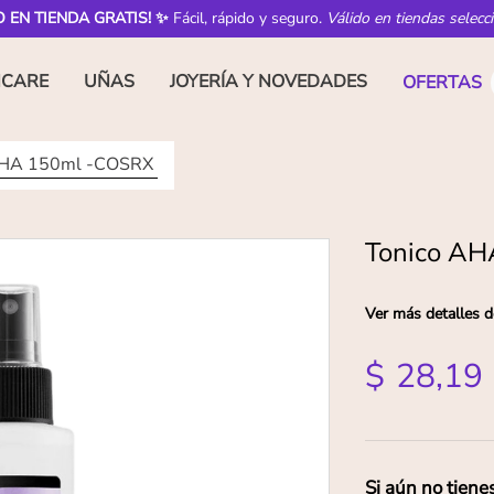
O EN TIENDA GRATIS! ✨
Fácil, rápido y seguro.
Válido en tiendas selecc
NCARE
UÑAS
JOYERÍA Y NOVEDADES
OFERTAS
BHA 150ml -COSRX
Tonico A
Ver más detalles d
$
28
,
19
Si aún no tiene