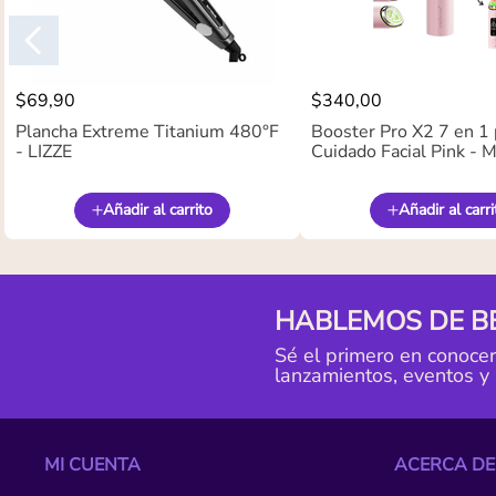
$
69
,
90
$
340
,
00
Plancha Extreme Titanium 480°F
Booster Pro X2 7 en 1 
- LIZZE
Cuidado Facial Pink -
Añadir al carrito
Añadir al carri
HABLEMOS DE B
Sé el primero en conoce
lanzamientos, eventos y
MI CUENTA
ACERCA DE