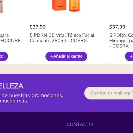
$
37
,
90
$
37
,
90
para
5 PDRN B5 Vital Tónico Facial
5 PDRN Co
 MEDICUBE
Calmante 280ml - COSRX
Hidrogel pa
- COSRX
to
Añadir al carrito
ELLEZA
r de nuestras promociones,
 mucho más.
CONTACTO