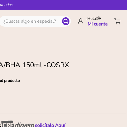
ionadas.
¿Buscas algo en especial?
¡Hola!🤩
HA/BHA 150ml -COSRX
el producto
s
solicítalo Aquí