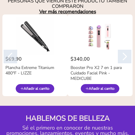
PERSONAS QUE VIERON ESTE PRODUCTO TAMBIÉN
COMPRARON
Ver más recomendaciones
$
69
,
90
$
340
,
00
Plancha Extreme Titanium
Booster Pro X2 7 en 1 para
480°F - LIZZE
Cuidado Facial Pink -
MEDICUBE
Añadir al carrito
Añadir al carrito
HABLEMOS DE BELLEZA
Sé el primero en conocer de nuestras
promociones, lanzamientos, eventos y mucho más.