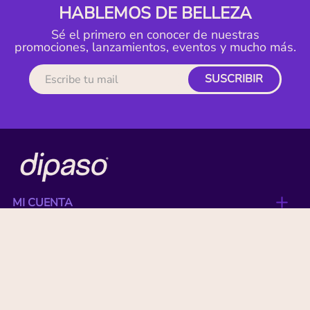
HABLEMOS DE BELLEZA
Sé el primero en conocer de nuestras
promociones, lanzamientos, eventos y mucho más.
SUSCRIBIR
MI CUENTA
ACERCA DE
CONTACTO
BENEFICIOS