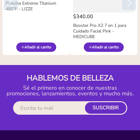
Plancha Extreme Titanium
480°F - LIZZE
$
340
,
00
Booster Pro X2 7 en 1 para
Cuidado Facial Pink -
MEDICUBE
Añadir al carrito
Añadir al carrito
HABLEMOS DE BELLEZA
Sé el primero en conocer de nuestras
promociones, lanzamientos, eventos y mucho más.
SUSCRIBIR