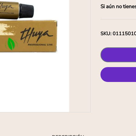
Si aún no tiene
SKU
:
0111501