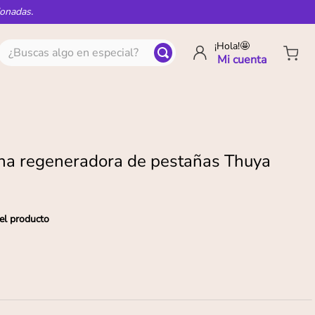
ionadas.
¿Buscas algo en especial?
¡Hola!🤩
na regeneradora de pestañas Thuya
el producto