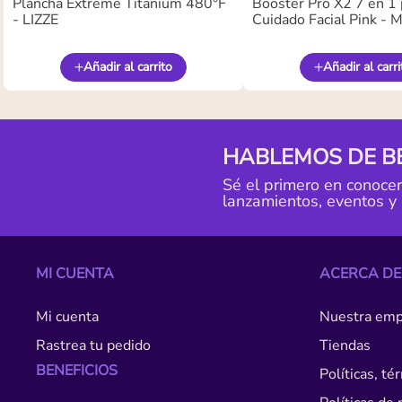
Plancha Extreme Titanium 480°F
Booster Pro X2 7 en 1 
- LIZZE
Cuidado Facial Pink -
Añadir al carrito
Añadir al carri
HABLEMOS DE B
Sé el primero en conoce
lanzamientos, eventos y
MI CUENTA
ACERCA DE
Mi cuenta
Nuestra emp
Rastrea tu pedido
Tiendas
BENEFICIOS
Políticas, t