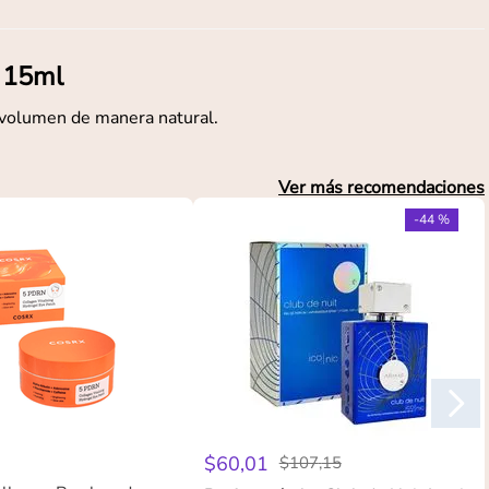
 15ml
 volumen de manera natural.
Ver más recomendaciones
-
44 %
$
60
,
01
$
107
,
15