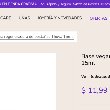
O EN TIENDA GRATIS! ✨
Fácil, rápido y seguro.
Válido en tiendas selecc
NCARE
UÑAS
JOYERÍA Y NOVEDADES
OFERTAS
na regeneradora de pestañas Thuya 15ml
Base vega
15ml
Ver más detalles d
$
11
,
99