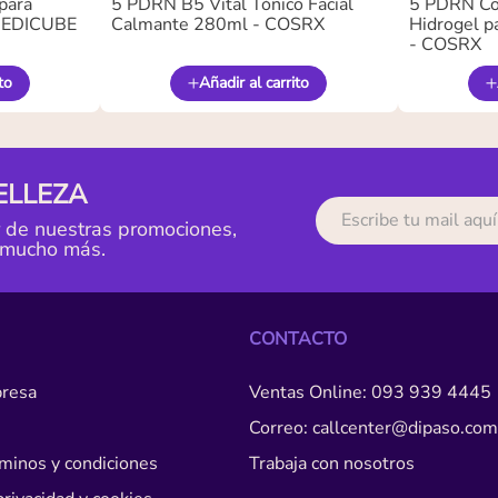
para
5 PDRN B5 Vital Tónico Facial
5 PDRN Co
 MEDICUBE
Calmante 280ml - COSRX
Hidrogel pa
- COSRX
to
Añadir al carrito
ELLEZA
r de nuestras promociones,
 mucho más.
CONTACTO
resa
Ventas Online: 093 939 4445
Correo: callcenter@dipaso.com
érminos y condiciones
Trabaja con nosotros