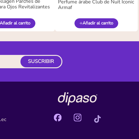
llagen Parches de
Perfume árabe Club de Nuit Iconic
ra Ojos Revitalizantes
Armaf
Añadir al carrito
Añadir al carrito
SUSCRIBIR
.ec