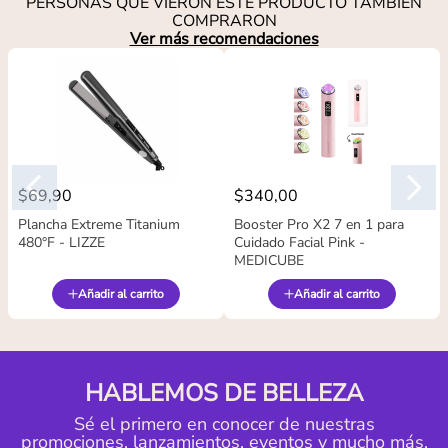
PERSONAS QUE VIERON ESTE PRODUCTO TAMBIÉN
COMPRARON
Ver más recomendaciones
$
69
,
90
$
340
,
00
Plancha Extreme Titanium
Booster Pro X2 7 en 1 para
480°F - LIZZE
Cuidado Facial Pink -
MEDICUBE
Añadir al carrito
Añadir al carrito
HABLEMOS DE BELLEZA
Sé el primero en conocer de nuestras
promociones, lanzamientos, eventos y mucho más.