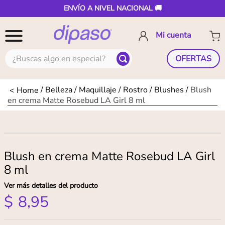
ENVÍO A NIVEL NACIONAL 🚚
¿Buscas algo en especial?
OFERTAS
Belleza
Maquillaje
Rostro
Blushes
Blush
en crema Matte Rosebud LA Girl 8 ml
Blush en crema Matte Rosebud LA Girl
8 ml
Ver más detalles del producto
$
8
,
95