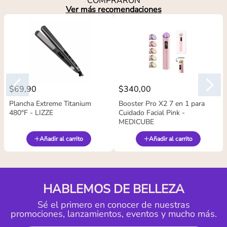
COMPRARON
Ver más recomendaciones
$
69
,
90
$
340
,
00
Plancha Extreme Titanium
Booster Pro X2 7 en 1 para
480°F - LIZZE
Cuidado Facial Pink -
MEDICUBE
Añadir al carrito
Añadir al carrito
HABLEMOS DE BELLEZA
Sé el primero en conocer de nuestras
promociones, lanzamientos, eventos y mucho más.