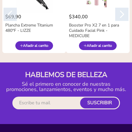
$
69
,
90
$
340
,
00
Plancha Extreme Titanium
Booster Pro X2 7 en 1 para
480°F - LIZZE
Cuidado Facial Pink -
MEDICUBE
Añadir al carrito
Añadir al carrito
HABLEMOS DE BELLEZA
Sé el primero en conocer de nuestras
promociones, lanzamientos, eventos y mucho más.
SUSCRIBIR