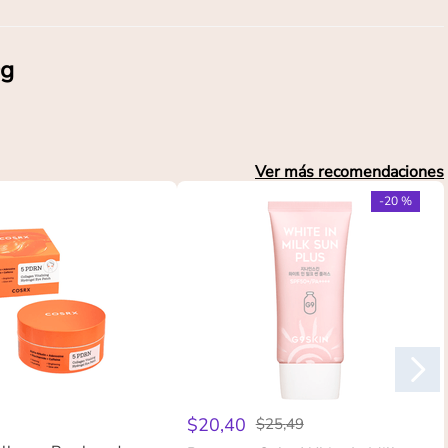
0g
.
Ver más recomendaciones
-
20 %
$
20
,
40
$
25
,
49