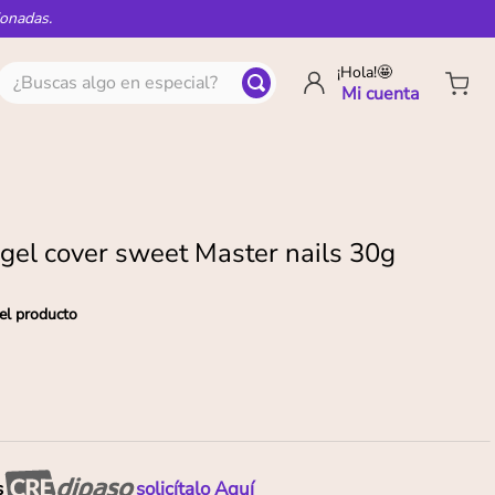
ionadas.
¿Buscas algo en especial?
¡Hola!🤩
 gel cover sweet Master nails 30g
el producto
s
solicítalo Aquí