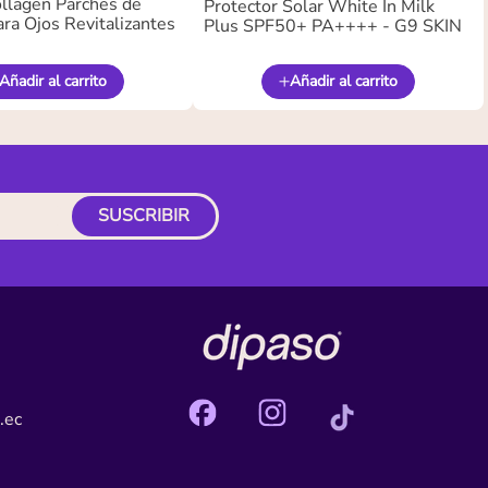
llagen Parches de
Protector Solar White In Milk
ra Ojos Revitalizantes
Plus SPF50+ PA++++ - G9 SKIN
Añadir al carrito
Añadir al carrito
SUSCRIBIR
.ec