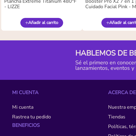
Plancha Extreme Titanium 480°F
Booster Pro X2 7 en 1 
- LIZZE
Cuidado Facial Pink -
Añadir al carrito
Añadir al carri
HABLEMOS DE B
Sé el primero en conoce
lanzamientos, eventos y
MI CUENTA
ACERCA DE
Mi cuenta
Nuestra emp
Rastrea tu pedido
Tiendas
BENEFICIOS
Políticas, t