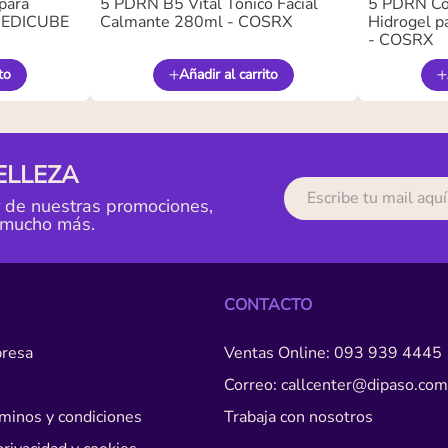
para
5 PDRN B5 Vital Tónico Facial
5 PDRN Co
 MEDICUBE
Calmante 280ml - COSRX
Hidrogel pa
- COSRX
to
Añadir al carrito
ELLEZA
r de nuestras promociones,
 mucho más.
CONTACTO
resa
Ventas Online: 093 939 4445
Correo: callcenter@dipaso.com
érminos y condiciones
Trabaja con nosotros