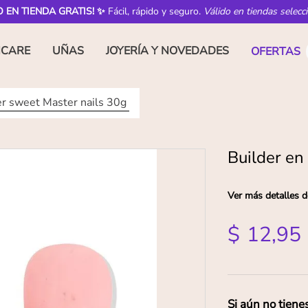
O EN TIENDA GRATIS! ✨
Fácil, rápido y seguro.
Válido en tiendas selecc
NCARE
UÑAS
JOYERÍA Y NOVEDADES
OFERTAS
er sweet Master nails 30g
Builder en
Ver más detalles d
$
12
,
95
Si aún no tiene