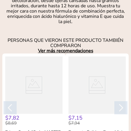
decoloración, desde ojeras cansadas hasta granitos
irritados, durante hasta 12 horas de uso. Muestra tu
mejor cara con nuestra fórmula de combinación perfecta,
enriquecida con ácido hialurónico y vitamina E que cuida
la piel.
PERSONAS QUE VIERON ESTE PRODUCTO TAMBIÉN
COMPRARON
Ver más recomendaciones
$
7
,
82
$
7
,
15
$
8
,
69
$
7
,
94