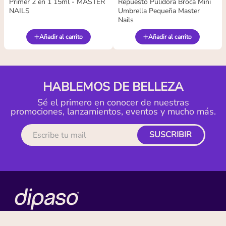
Primer 2 en 1 15ml - MASTER
Repuesto Pulidora Broca Mini
NAILS
Umbrella Pequeña Master
Nails
Añadir al carrito
Añadir al carrito
HABLEMOS DE BELLEZA
Sé el primero en conocer de nuestras
promociones, lanzamientos, eventos y mucho más.
SUSCRIBIR
MI CUENTA