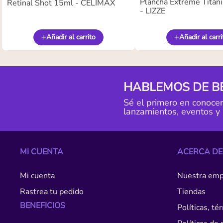
Plancha Extreme Titan
Retinal Shot 15ml - CELIMAX
- LIZZE
Añadir al carrito
Añadir al carri
HABLEMOS DE B
Sé el primero en conoce
lanzamientos, eventos y
MI CUENTA
ACERCA DE
Mi cuenta
Nuestra emp
Rastrea tu pedido
Tiendas
BENEFICIOS
Políticas, t