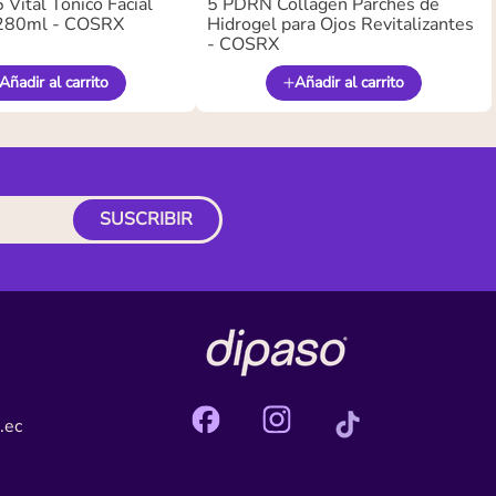
Vital Tónico Facial
5 PDRN Collagen Parches de
280ml - COSRX
Hidrogel para Ojos Revitalizantes
- COSRX
Añadir al carrito
Añadir al carrito
SUSCRIBIR
.ec