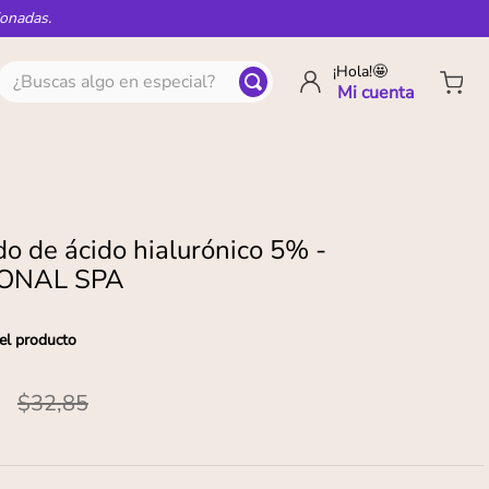
ionadas.
¿Buscas algo en especial?
¡Hola!🤩
o de ácido hialurónico 5% -
ONAL SPA
el producto
$
32
,
85