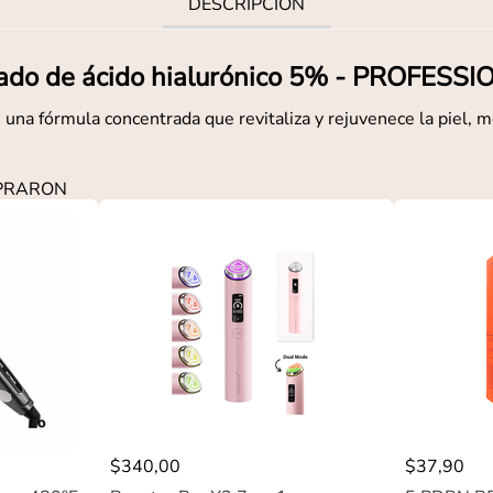
DESCRIPCIÓN
ado de ácido hialurónico 5% - PROFESS
 una fórmula concentrada que revitaliza y rejuvenece la piel, m
MPRARON
$
340
,
00
$
37
,
90