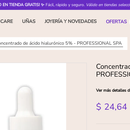
O EN TIENDA GRATIS! ✨
Fácil, rápido y seguro.
Válido en tiendas selecc
NCARE
UÑAS
JOYERÍA Y NOVEDADES
OFERTAS
oncentrado de ácido hialurónico 5% - PROFESSIONAL SPA
Concentrad
PROFESSI
Ver más detalles d
$
24
,
64