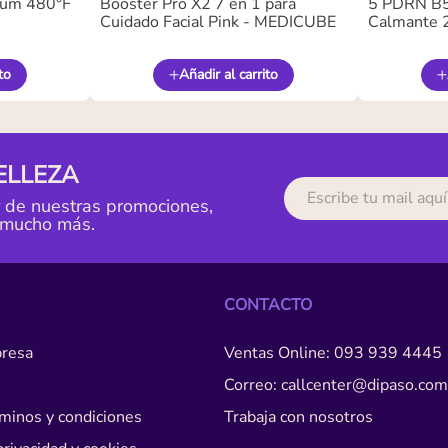
ium 480°F
Booster Pro X2 7 en 1 para
5 PDRN B5 
Cuidado Facial Pink - MEDICUBE
Calmante 
to
Añadir al carrito
ELLEZA
r de nuestras promociones,
 mucho más.
CONTACTO
resa
Ventas Online: 093 939 4445
Correo: callcenter@dipaso.com
érminos y condiciones
Trabaja con nosotros