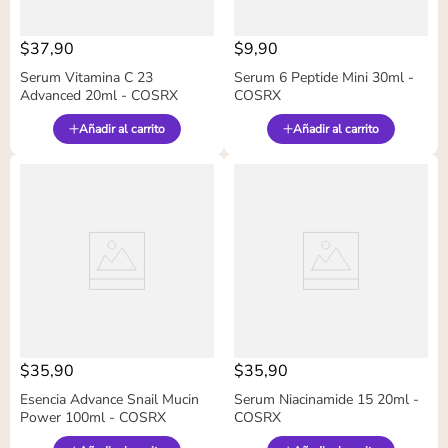
$
37
,
90
$
9
,
90
Serum Vitamina C 23
Serum 6 Peptide Mini 30ml -
Advanced 20ml - COSRX
COSRX
Añadir al carrito
Añadir al carrito
$
35
,
90
$
35
,
90
Esencia Advance Snail Mucin
Serum Niacinamide 15 20ml -
Power 100ml - COSRX
COSRX