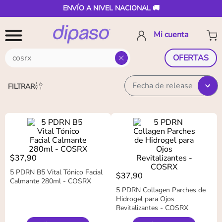
ENVÍO A NIVEL NACIONAL 🚚
¿Buscas algo en especial?
OFERTAS
Fecha de release
FILTRAR
$
37
,
90
5 PDRN B5 Vital Tónico Facial
$
37
,
90
Calmante 280ml - COSRX
5 PDRN Collagen Parches de
Hidrogel para Ojos
Revitalizantes - COSRX