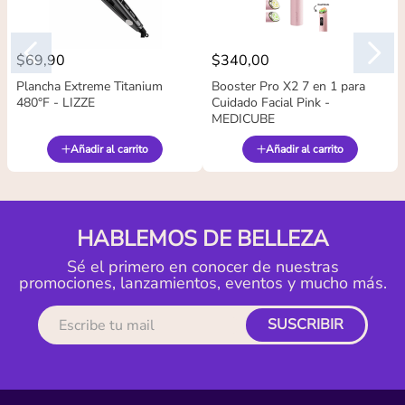
$
69
,
90
$
340
,
00
Plancha Extreme Titanium
Booster Pro X2 7 en 1 para
480°F - LIZZE
Cuidado Facial Pink -
MEDICUBE
Añadir al carrito
Añadir al carrito
HABLEMOS DE BELLEZA
Sé el primero en conocer de nuestras
promociones, lanzamientos, eventos y mucho más.
SUSCRIBIR