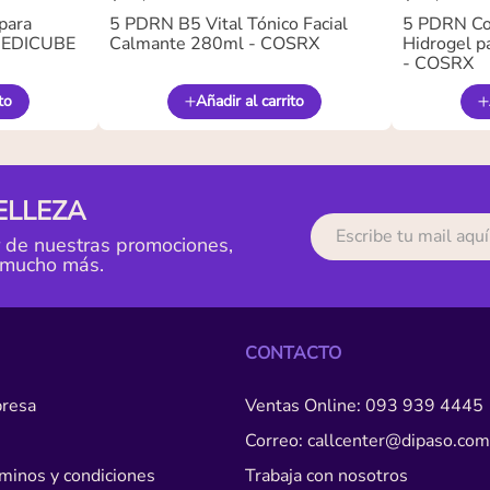
para
5 PDRN B5 Vital Tónico Facial
5 PDRN Co
 MEDICUBE
Calmante 280ml - COSRX
Hidrogel pa
- COSRX
to
Añadir al carrito
ELLEZA
r de nuestras promociones,
 mucho más.
CONTACTO
resa
Ventas Online: 093 939 4445
Correo: callcenter@dipaso.com
érminos y condiciones
Trabaja con nosotros