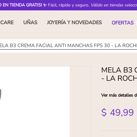
O EN TIENDA GRATIS! ✨
Fácil, rápido y seguro.
Válido en tiendas selecc
NCARE
UÑAS
JOYERÍA Y NOVEDADES
OFERTAS
ELA B3 CREMA FACIAL ANTI MANCHAS FPS 30 - LA ROCH
MELA B3 
- LA ROC
Ver más detalles d
$
49
,
99