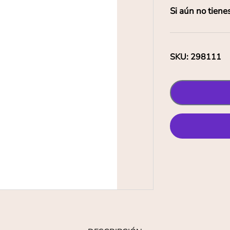
Si aún no tiene
SKU
:
298111