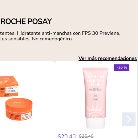
A ROCHE POSAY
istentes. Hidratante anti-manchas con FPS 30 Previene,
pieles sensibles. No comedogénico.
Ver más recomendaciones
-
20 %
$
20
,
40
$
25
,
49