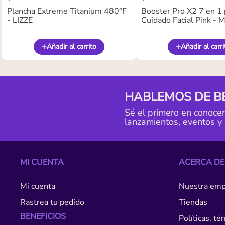
Plancha Extreme Titanium 480°F
Booster Pro X2 7 en 1 
- LIZZE
Cuidado Facial Pink -
Añadir al carrito
Añadir al carri
HABLEMOS DE B
Sé el primero en conoce
lanzamientos, eventos y
MI CUENTA
ACERCA DE
Mi cuenta
Nuestra emp
Rastrea tu pedido
Tiendas
BENEFICIOS
Políticas, t