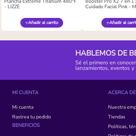
Plancha Extreme Titanium 480°F
Booster Pro X2 7 en 1 
- LIZZE
Cuidado Facial Pink -
Añadir al carrito
Añadir al carri
HABLEMOS DE B
Sé el primero en conoce
lanzamientos, eventos y
MI CUENTA
ACERCA DE
Mi cuenta
Nuestra emp
Rastrea tu pedido
Tiendas
BENEFICIOS
Políticas, t