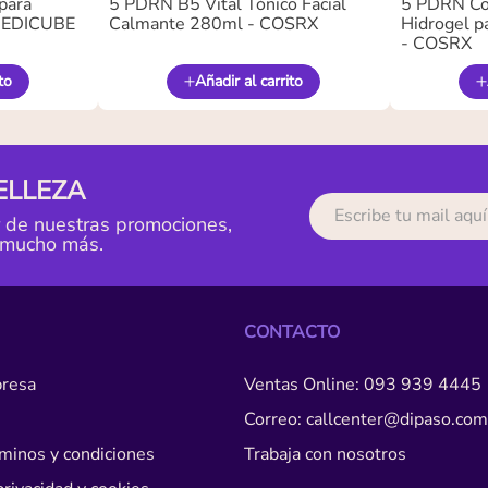
para
5 PDRN B5 Vital Tónico Facial
5 PDRN Co
 MEDICUBE
Calmante 280ml - COSRX
Hidrogel pa
- COSRX
to
Añadir al carrito
ELLEZA
r de nuestras promociones,
 mucho más.
CONTACTO
resa
Ventas Online: 093 939 4445
Correo: callcenter@dipaso.com
érminos y condiciones
Trabaja con nosotros