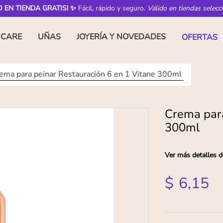
O EN TIENDA GRATIS! ✨
Fácil, rápido y seguro.
Válido en tiendas selecc
NCARE
UÑAS
JOYERÍA Y NOVEDADES
OFERTAS
ema para peinar Restauración 6 en 1 Vitane 300ml
Crema para
300ml
Ver más detalles d
$
6
,
15