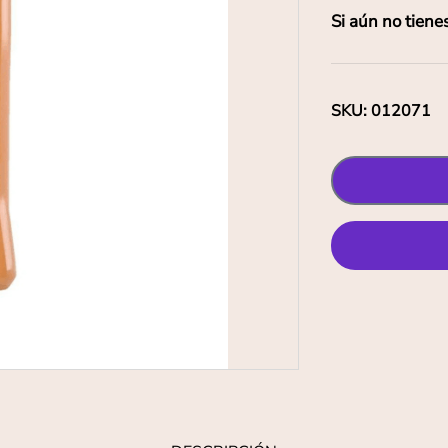
Si aún no tiene
SKU
:
012071