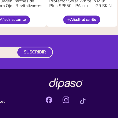
llagen Parches de
Protector Solar White In Milk
ra Ojos Revitalizantes
Plus SPF50+ PA++++ - G9 SKIN
Añadir al carrito
Añadir al carrito
SUSCRIBIR
.ec