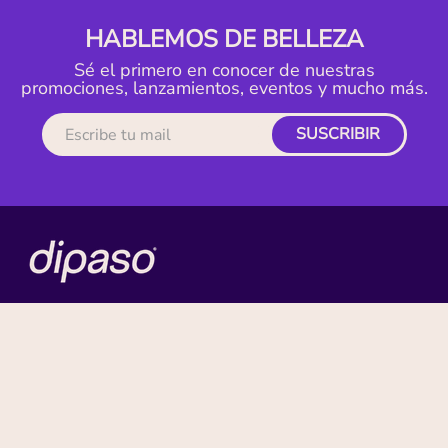
HABLEMOS DE BELLEZA
Sé el primero en conocer de nuestras
promociones, lanzamientos, eventos y mucho más.
SUSCRIBIR
MI CUENTA
ACERCA DE
CONTACTO