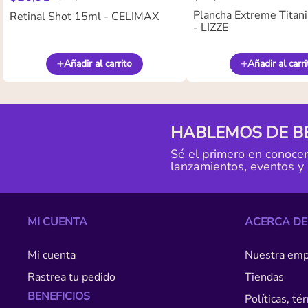
Plancha Extreme Titan
Retinal Shot 15ml - CELIMAX
- LIZZE
Añadir al carrito
Añadir al carri
HABLEMOS DE B
Sé el primero en conoce
lanzamientos, eventos y
MI CUENTA
ACERCA DE
Mi cuenta
Nuestra emp
Rastrea tu pedido
Tiendas
BENEFICIOS
Políticas, t