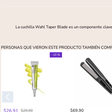
La cuchilla Wahl Taper Blade es un componente clave 
PERSONAS QUE VIERON ESTE PRODUCTO TAMBIÉN CO
-
10 %
$
26
,
91
$
69
,
90
$
29
,
90