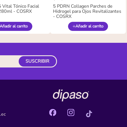
Vital Tónico Facial
5 PDRN Collagen Parches de
280ml - COSRX
Hidrogel para Ojos Revitalizantes
- COSRX
Añadir al carrito
Añadir al carrito
SUSCRIBIR
.ec