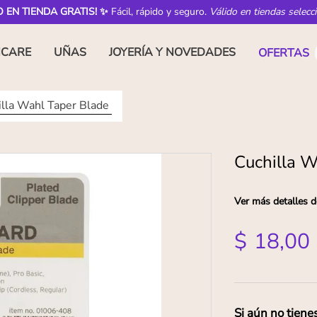
O EN TIENDA GRATIS! ✨
Fácil, rápido y seguro.
Válido en tiendas selecc
NCARE
UÑAS
JOYERÍA Y NOVEDADES
OFERTAS
illa Wahl Taper Blade
Cuchilla W
Ver más detalles d
$
18
,
00
Si aún no tiene