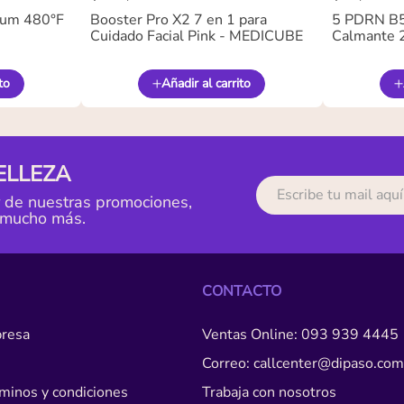
ium 480°F
Booster Pro X2 7 en 1 para
5 PDRN B5 
Cuidado Facial Pink - MEDICUBE
Calmante 
to
Añadir al carrito
ELLEZA
r de nuestras promociones,
 mucho más.
CONTACTO
resa
Ventas Online: 093 939 4445
Correo: callcenter@dipaso.com
érminos y condiciones
Trabaja con nosotros