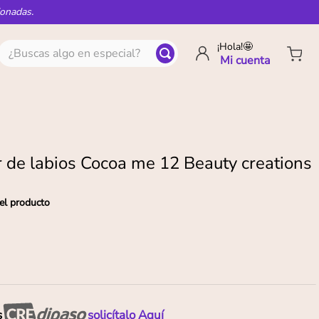
ionadas.
¿Buscas algo en especial?
¡Hola!🤩
 de labios Cocoa me 12 Beauty creations
el producto
s
solicítalo Aquí