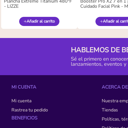
Plancha Extreme Titanium 480°F
Booster Pro X2 7 en 1 
- LIZZE
Cuidado Facial Pink -
Añadir al carrito
Añadir al carri
HABLEMOS DE B
Sé el primero en conoce
lanzamientos, eventos y
MI CUENTA
ACERCA DE
Mi cuenta
Nuestra emp
Rastrea tu pedido
Tiendas
BENEFICIOS
Políticas, t