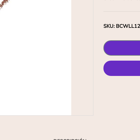
SKU
:
BCWLL1