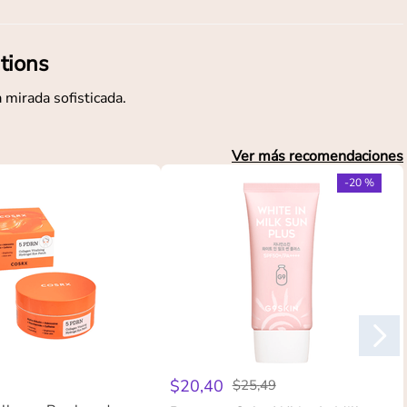
tions
 mirada sofisticada.
Ver más recomendaciones
-
20 %
$
20
,
40
$
25
,
49