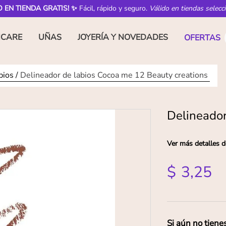
O EN TIENDA GRATIS! ✨
Fácil, rápido y seguro.
Válido en tiendas selecc
NCARE
UÑAS
JOYERÍA Y NOVEDADES
OFERTAS
bios
Delineador de labios Cocoa me 12 Beauty creations
Delineador
Ver más detalles d
$
3
,
25
Si aún no tiene