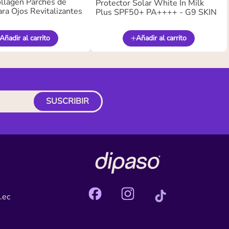
llagen Parches de
Protector Solar White In Milk
ra Ojos Revitalizantes
Plus SPF50+ PA++++ - G9 SKIN
Añadir al carrito
Añadir al carrito
SUSCRIBIR
.ec