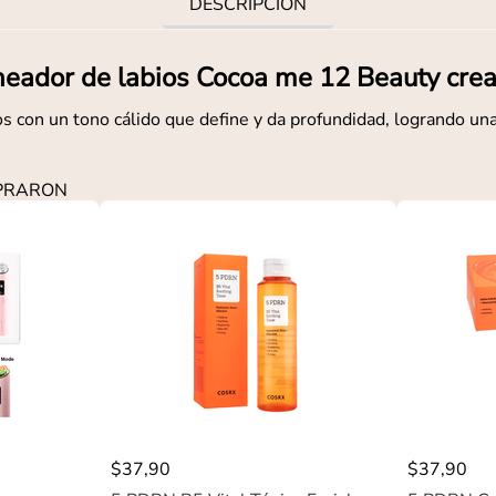
DESCRIPCIÓN
neador de labios Cocoa me 12 Beauty crea
s con un tono cálido que define y da profundidad, logrando una
MPRARON
$
37
,
90
$
37
,
90