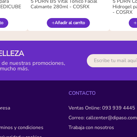
para
5 PDRN B5 Vital Tónico Facial
5 PDRN Co
 MEDICUBE
Calmante 280ml - COSRX
Hidrogel pa
- COSRX
to
Añadir al carrito
ELLEZA
r de nuestras promociones,
 mucho más.
CONTACTO
resa
Ventas Online: 093 939 4445
Correo: callcenter@dipaso.com
érminos y condiciones
Trabaja con nosotros