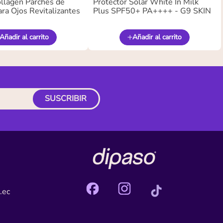
llagen Parches de
Protector Solar White In Milk
ra Ojos Revitalizantes
Plus SPF50+ PA++++ - G9 SKIN
Añadir al carrito
Añadir al carrito
SUSCRIBIR
.ec