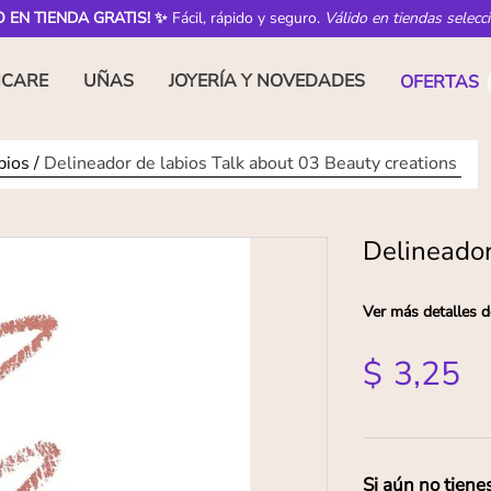
O EN TIENDA GRATIS! ✨
Fácil, rápido y seguro.
Válido en tiendas selecc
NCARE
UÑAS
JOYERÍA Y NOVEDADES
OFERTAS
bios
Delineador de labios Talk about 03 Beauty creations
Delineador
Ver más detalles d
$
3
,
25
Si aún no tiene