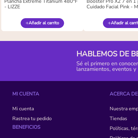
Plancha Extreme Titanium 480°F
Booster Pro X2 7 en 1 
- LIZZE
Cuidado Facial Pink -
Añadir al carrito
Añadir al carri
HABLEMOS DE B
Sé el primero en conoce
lanzamientos, eventos y
MI CUENTA
ACERCA DE
Mi cuenta
Nuestra emp
Rastrea tu pedido
Tiendas
BENEFICIOS
Políticas, t