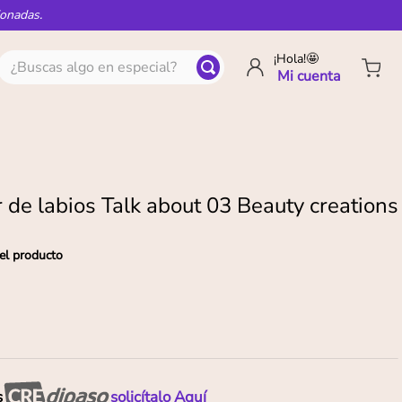
ionadas.
¿Buscas algo en especial?
¡Hola!🤩
 de labios Talk about 03 Beauty creations
el producto
s
solicítalo Aquí