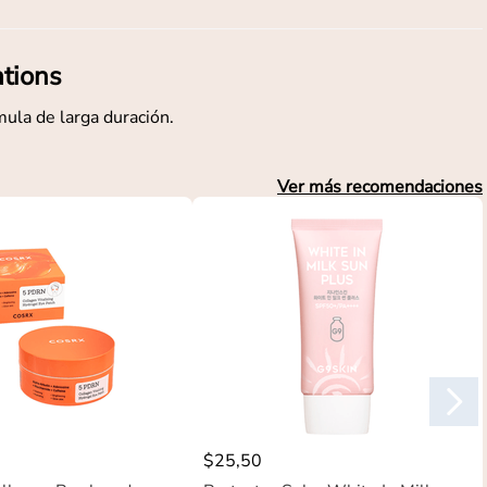
ations
mula de larga duración.
Ver más recomendaciones
$
25
,
50