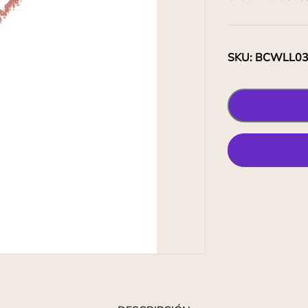
SKU
:
BCWLL0