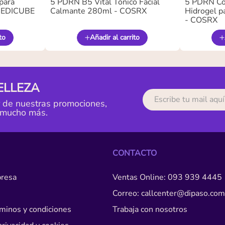
para
5 PDRN B5 Vital Tónico Facial
5 PDRN Co
 MEDICUBE
Calmante 280ml - COSRX
Hidrogel pa
- COSRX
to
Añadir al carrito
ELLEZA
r de nuestras promociones,
 mucho más.
CONTACTO
resa
Ventas Online: 093 939 4445
Correo: callcenter@dipaso.com
érminos y condiciones
Trabaja con nosotros