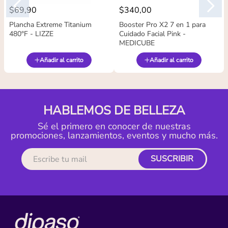
$
69
,
90
$
340
,
00
Plancha Extreme Titanium
Booster Pro X2 7 en 1 para
480°F - LIZZE
Cuidado Facial Pink -
MEDICUBE
Añadir al carrito
Añadir al carrito
HABLEMOS DE BELLEZA
Sé el primero en conocer de nuestras
promociones, lanzamientos, eventos y mucho más.
SUSCRIBIR