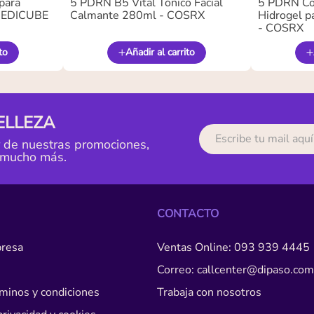
para
5 PDRN B5 Vital Tónico Facial
5 PDRN Co
 MEDICUBE
Calmante 280ml - COSRX
Hidrogel pa
- COSRX
to
Añadir al carrito
ELLEZA
r de nuestras promociones,
 mucho más.
CONTACTO
resa
Ventas Online: 093 939 4445
Correo: callcenter@dipaso.com
érminos y condiciones
Trabaja con nosotros