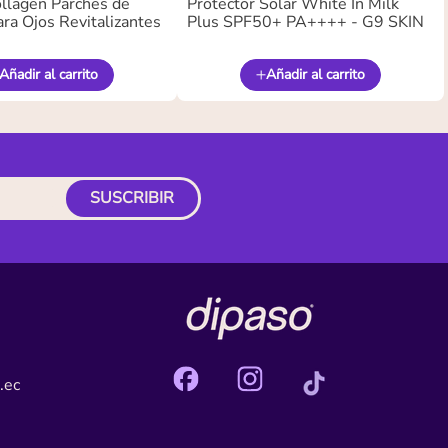
llagen Parches de
Protector Solar White In Milk
ra Ojos Revitalizantes
Plus SPF50+ PA++++ - G9 SKIN
Añadir al carrito
Añadir al carrito
SUSCRIBIR
.ec