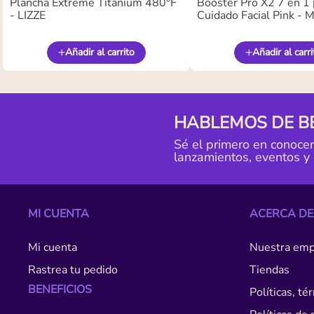
Plancha Extreme Titanium 480°F
Booster Pro X2 7 en 1 
- LIZZE
Cuidado Facial Pink -
Añadir al carrito
Añadir al carri
HABLEMOS DE B
Sé el primero en conoce
lanzamientos, eventos y
MI CUENTA
ACERCA DE
Mi cuenta
Nuestra emp
Rastrea tu pedido
Tiendas
BENEFICIOS
Políticas, t