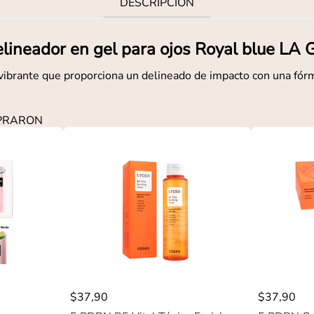
DESCRIPCIÓN
lineador en gel para ojos Royal blue LA G
 vibrante que proporciona un delineado de impacto con una fórm
MPRARON
$
37
,
90
$
37
,
90