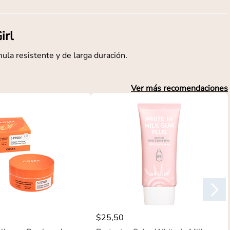
irl
ula resistente y de larga duración.
Ver más recomendaciones
$
25
,
50