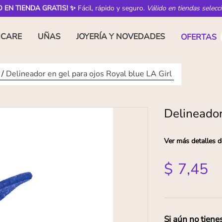
O EN TIENDA GRATIS! ✨
Fácil, rápido y seguro.
Válido en tiendas selecc
NCARE
UÑAS
JOYERÍA Y NOVEDADES
OFERTAS
Delineador en gel para ojos Royal blue LA Girl
Delineador
Ver más detalles d
$
7
,
45
Si aún no tiene