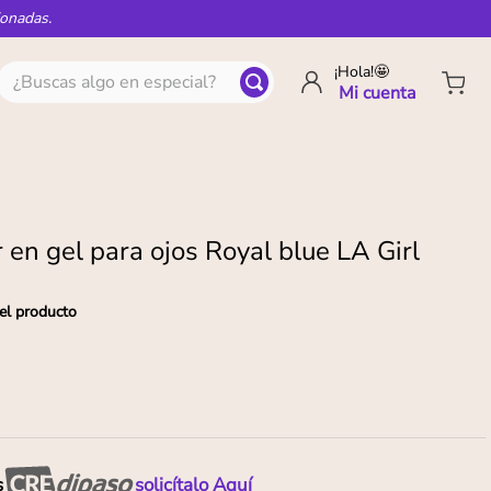
ionadas.
¿Buscas algo en especial?
¡Hola!🤩
 en gel para ojos Royal blue LA Girl
el producto
s
solicítalo Aquí