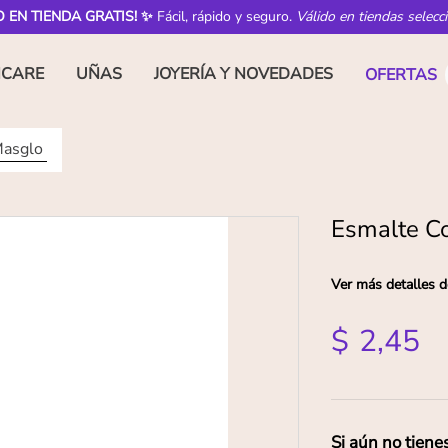
O EN TIENDA GRATIS! ✨
Fácil, rápido y seguro.
Válido en tiendas selecc
NCARE
UÑAS
JOYERÍA Y NOVEDADES
OFERTAS
Masglo
Esmalte C
Ver más detalles d
$
2
,
45
Si aún no tiene