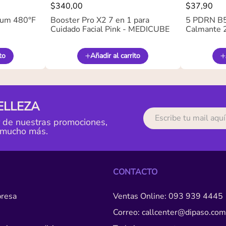
$
340
,
00
$
37
,
90
ium 480°F
Booster Pro X2 7 en 1 para
5 PDRN B5 
Cuidado Facial Pink - MEDICUBE
Calmante 
to
Añadir al carrito
ELLEZA
r de nuestras promociones,
 mucho más.
CONTACTO
resa
Ventas Online: 093 939 4445
Correo: callcenter@dipaso.com