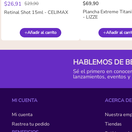
$
26
,
91
$
69
,
90
$
29
,
90
Plancha Extreme Titan
Retinal Shot 15ml - CELIMAX
- LIZZE
Añadir al carrito
Añadir al carri
HABLEMOS DE B
Sé el primero en conoce
lanzamientos, eventos y
MI CUENTA
ACERCA DE
Mi cuenta
Nuestra emp
Rastrea tu pedido
Tiendas