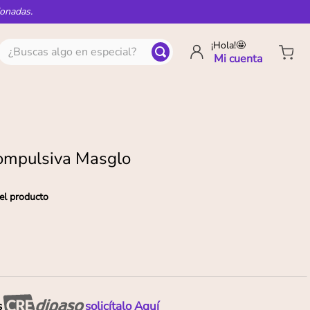
ionadas.
¿Buscas algo en especial?
¡Hola!🤩
ompulsiva Masglo
el producto
s
solicítalo Aquí