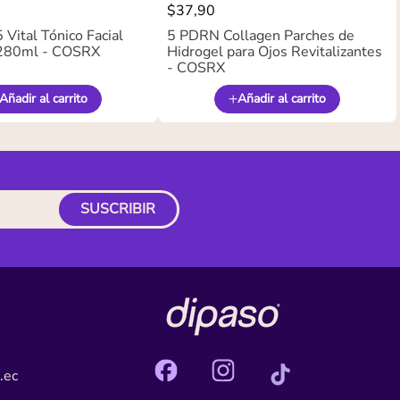
$
37
,
90
Vital Tónico Facial
5 PDRN Collagen Parches de
280ml - COSRX
Hidrogel para Ojos Revitalizantes
- COSRX
Añadir al carrito
Añadir al carrito
SUSCRIBIR
.ec