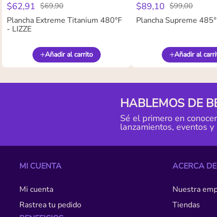
$
62
,
91
$
89
,
10
$
69
,
90
$
99
,
00
Plancha Extreme Titanium 480°F
Plancha Supreme 485°F
- LIZZE
Añadir al carrito
Añadir al carri
HABLEMOS DE B
Sé el primero en conoce
lanzamientos, eventos y
MI CUENTA
ACERCA DE
Mi cuenta
Nuestra emp
Rastrea tu pedido
Tiendas