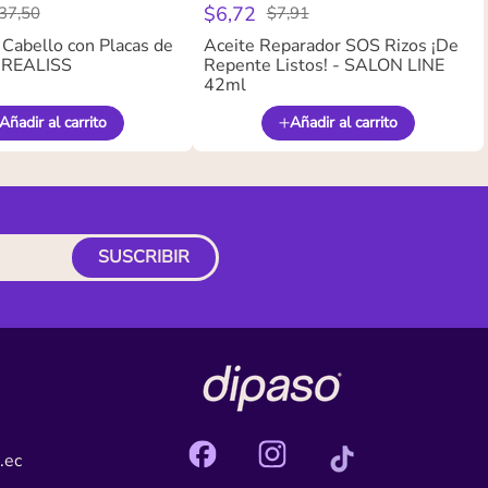
$
6
,
72
37
,
50
$
7
,
91
 Cabello con Placas de
Aceite Reparador SOS Rizos ¡De
- REALISS
Repente Listos! - SALON LINE
42ml
Añadir al carrito
Añadir al carrito
SUSCRIBIR
.ec