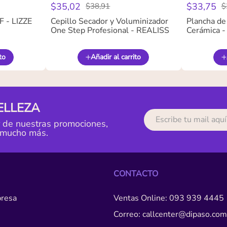
$
35
,
02
$
33
,
75
$
38
,
91
$
 - LIZZE
Cepillo Secador y Voluminizador
Plancha de
One Step Profesional - REALISS
Cerámica 
to
Añadir al carrito
ELLEZA
r de nuestras promociones,
 mucho más.
CONTACTO
resa
Ventas Online: 093 939 4445
Correo: callcenter@dipaso.com