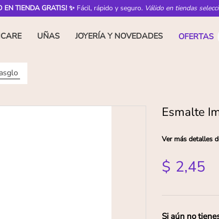
O EN TIENDA GRATIS! ✨
Fácil, rápido y seguro.
Válido en tiendas selecc
NCARE
UÑAS
JOYERÍA Y NOVEDADES
OFERTAS
asglo
Esmalte I
Ver más detalles d
$
2
,
45
Si aún no tiene