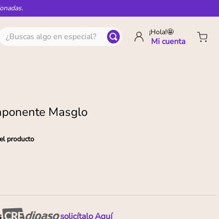
ionadas.
¿Buscas algo en especial?
¡Hola!🤩
mponente Masglo
el producto
s
solicítalo Aquí