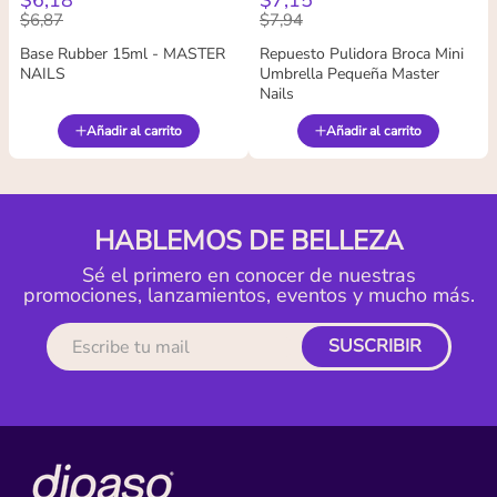
$
6
,
18
$
7
,
15
$
6
,
87
$
7
,
94
Base Rubber 15ml - MASTER
Repuesto Pulidora Broca Mini
NAILS
Umbrella Pequeña Master
Nails
Añadir al carrito
Añadir al carrito
HABLEMOS DE BELLEZA
Sé el primero en conocer de nuestras
promociones, lanzamientos, eventos y mucho más.
SUSCRIBIR