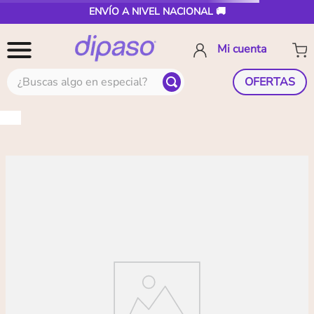
ENVÍO A NIVEL NACIONAL 🚚
¿Buscas algo en especial?
OFERTAS
OOPS!
No encontramos ningún resultado para
"
esmalte-semipermanente-master-nails-
43
"
¿Qué debo hacer?
Comprueba los términos ingresados
Intenta utilizar una sola palabra
Utiliza términos genéricos en la
búsqueda
Intenta buscar sinónimos del término