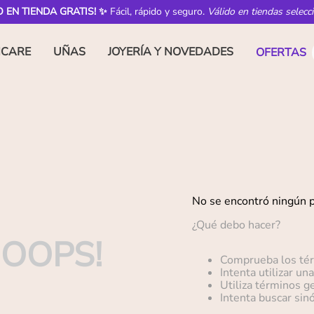
O EN TIENDA GRATIS! ✨
Fácil, rápido y seguro.
Válido en tiendas selecc
NCARE
UÑAS
JOYERÍA Y NOVEDADES
OFERTAS
No se encontró ningún 
¿Qué debo hacer?
OOPS!
Comprueba los té
Intenta utilizar un
Utiliza términos g
Intenta buscar si