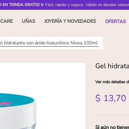
O EN TIENDA GRATIS! ✨
Fácil, rápido y seguro.
Válido en tiendas selecc
NCARE
UÑAS
JOYERÍA Y NOVEDADES
OFERTAS
l hidratante con ácido hialurónico Nivea 100ml
Gel hidrat
Ver más detalles d
$
13
,
70
Si aún no tiene