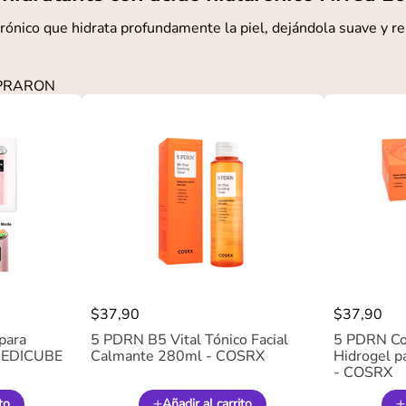
urónico que hidrata profundamente la piel, dejándola suave y r
MPRARON
$
37
,
90
$
37
,
90
para
5 PDRN B5 Vital Tónico Facial
5 PDRN Co
 MEDICUBE
Calmante 280ml - COSRX
Hidrogel pa
- COSRX
to
Añadir al carrito