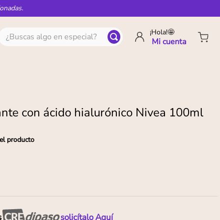
ionadas.
¿Buscas algo en especial?
¡Hola!🤩
ante con ácido hialurónico Nivea 100ml
el producto
s
solicítalo Aquí