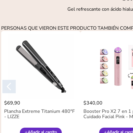
Gel refrescante con ácido hial
PERSONAS QUE VIERON ESTE PRODUCTO TAMBIÉN CO
$
69
,
90
$
340
,
00
Plancha Extreme Titanium 480°F
Booster Pro X2 7 en 1 
- LIZZE
Cuidado Facial Pink -
Añadir al carrito
Añadir al carri