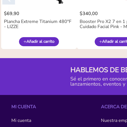
$
69
,
90
$
340
,
00
Plancha Extreme Titanium 480°F
Booster Pro X2 7 en 1 
- LIZZE
Cuidado Facial Pink -
Añadir al carrito
Añadir al carri
HABLEMOS DE B
Sé el primero en conoce
lanzamientos, eventos y
MI CUENTA
ACERCA DE
Mi cuenta
Nuestra emp