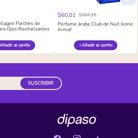
$
60
,
01
$
107
,
15
llagen Parches de
Perfume árabe Club de Nuit Iconic
ra Ojos Revitalizantes
Armaf
Añadir al carrito
Añadir al carrito
SUSCRIBIR