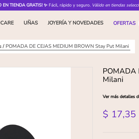
O EN TIENDA GRATIS! ✨
Fácil, rápido y seguro.
Válido en tiendas selecc
NCARE
UÑAS
JOYERÍA Y NOVEDADES
OFERTAS
s
POMADA DE CEJAS MEDIUM BROWN Stay Put Milani
POMADA D
Milani
Ver más detalles d
$
17
,
35