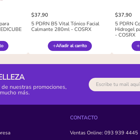
$
37
,
90
$
37
,
90
para
5 PDRN B5 Vital Tónico Facial
5 PDRN Co
 MEDICUBE
Calmante 280ml - COSRX
Hidrogel pa
- COSRX
to
Añadir al carrito
ELLEZA
r de nuestras promociones,
 mucho más.
CONTACTO
resa
Ventas Online: 093 939 4445