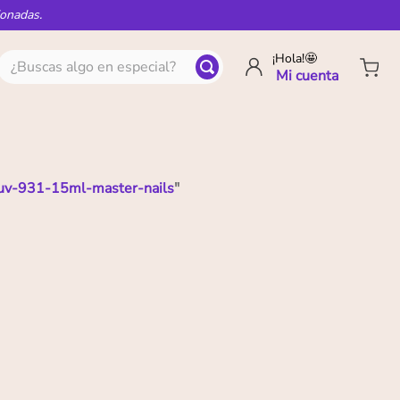
ionadas.
¿Buscas algo en especial?
¡Hola!🤩
-uv-931-15ml-master-nails
"