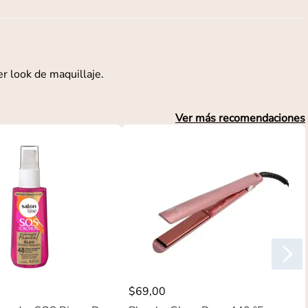
er look de maquillaje.
Ver más recomendaciones
$
69
,
00