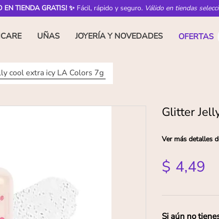
O EN TIENDA GRATIS! ✨
Fácil, rápido y seguro.
Válido en tiendas selecc
NCARE
UÑAS
JOYERÍA Y NOVEDADES
OFERTAS
lly cool extra icy LA Colors 7g
Glitter Jel
Ver más detalles d
$
4
,
49
Si aún no tiene