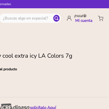
ionadas.
¿Buscas algo en especial?
¡Hola!🤩
ly cool extra icy LA Colors 7g
el producto
s
solicítalo Aquí