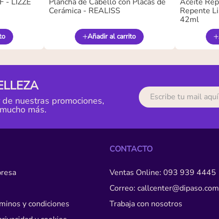
 - LIZZE
Plancha de Cabello con Placas de
Aceite Rep
Cerámica - REALISS
Repente Li
42ml
to
Añadir al carrito
ELLEZA
r de nuestras promociones,
 mucho más.
CONTACTO
resa
Ventas Online: 093 939 4445
Correo: callcenter@dipaso.com
érminos y condiciones
Trabaja con nosotros