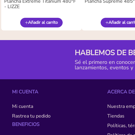
Plancha Extreme Titanium 480°F
Plancha Supreme 485°F
- LIZZE
Añadir al carrito
Añadir al carri
HABLEMOS DE B
Sé el primero en conoce
lanzamientos, eventos y
MI CUENTA
ACERCA DE
Mi cuenta
Nuestra emp
Rastrea tu pedido
Tiendas
BENEFICIOS
Políticas, t