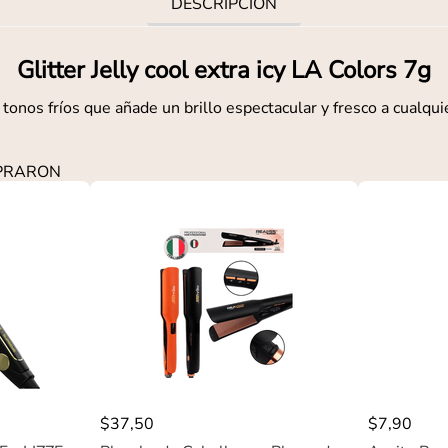
DESCRIPCIÓN
Glitter Jelly cool extra icy LA Colors 7g
tonos fríos que añade un brillo espectacular y fresco a cualqui
MPRARON
$
37
,
50
$
7
,
90