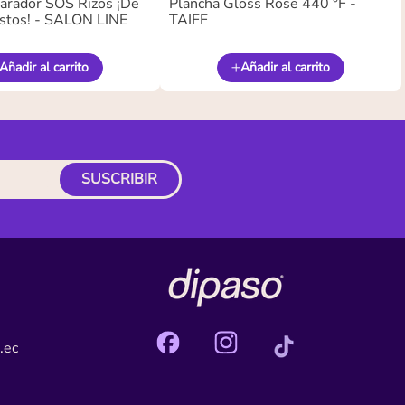
arador SOS Rizos ¡De
Plancha Gloss Rose 440 °F -
stos! - SALON LINE
TAIFF
Añadir al carrito
Añadir al carrito
SUSCRIBIR
.ec