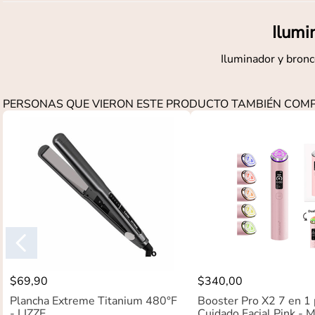
Ilumi
Iluminador y bronc
PERSONAS QUE VIERON ESTE PRODUCTO TAMBIÉN CO
$
69
,
90
$
340
,
00
Plancha Extreme Titanium 480°F
Booster Pro X2 7 en 1 
- LIZZE
Cuidado Facial Pink -