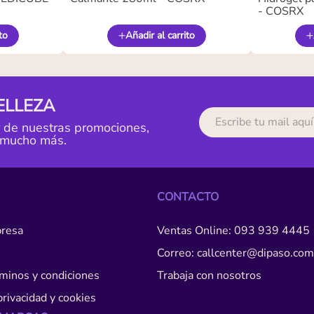
- COSRX
to
Añadir al carrito
ELLEZA
r de nuestras promociones,
 mucho más.
CONTACTO
resa
Ventas Online: 093 939 4445
Correo: callcenter@dipaso.com
érminos y condiciones
Trabaja con nosotros
privacidad y cookies