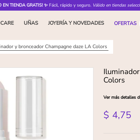
O EN TIENDA GRATIS! ✨
Fácil, rápido y seguro.
Válido en tiendas selecc
NCARE
UÑAS
JOYERÍA Y NOVEDADES
OFERTAS
inador y bronceador Champagne daze LA Colors
Iluminado
Colors
Ver más detalles d
$
4
,
75