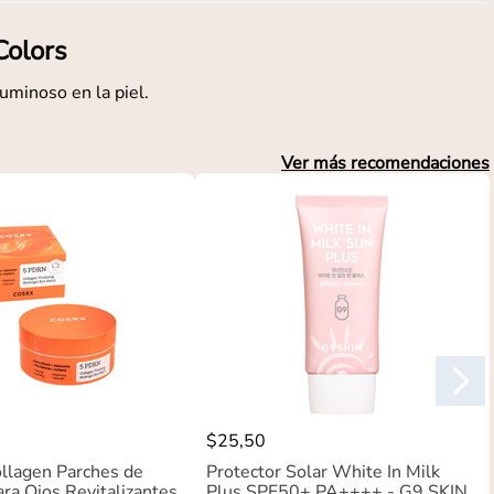
Colors
uminoso en la piel.
Ver más recomendaciones
$
25
,
50
llagen Parches de
Protector Solar White In Milk
ra Ojos Revitalizantes
Plus SPF50+ PA++++ - G9 SKIN