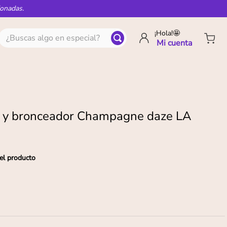
ionadas.
¿Buscas algo en especial?
¡Hola!🤩
r y bronceador Champagne daze LA
el producto