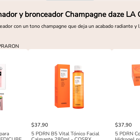
nador y bronceador Champagne daze LA 
eador con un tono champagne que deja un acabado radiante y l
MPRARON
$
37
,
90
$
37
,
90
para
5 PDRN B5 Vital Tónico Facial
5 PDRN Co
 MEDICUBE
Calmante 280ml - COSRX
Hidrogel pa