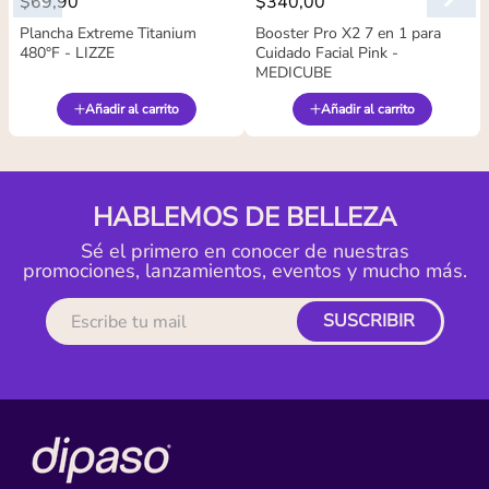
$
69
,
90
$
340
,
00
Plancha Extreme Titanium
Booster Pro X2 7 en 1 para
480°F - LIZZE
Cuidado Facial Pink -
MEDICUBE
Añadir al carrito
Añadir al carrito
HABLEMOS DE BELLEZA
Sé el primero en conocer de nuestras
promociones, lanzamientos, eventos y mucho más.
SUSCRIBIR