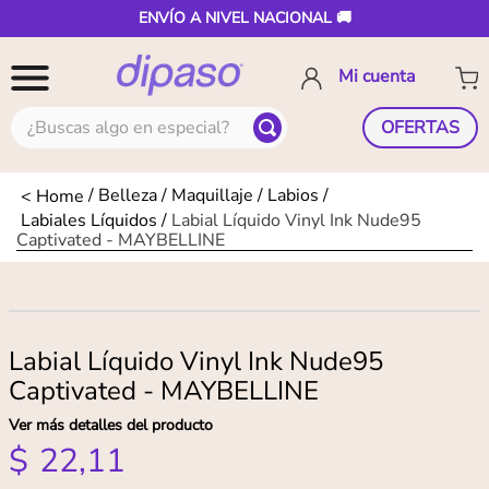
ENVÍO A NIVEL NACIONAL 🚚
¿Buscas algo en especial?
OFERTAS
Belleza
Maquillaje
Labios
Labiales Líquidos
Labial Lí­quido Vinyl Ink Nude95
Captivated - MAYBELLINE
Labial Lí­quido Vinyl Ink Nude95
Captivated - MAYBELLINE
Ver más detalles del producto
$
22
,
11