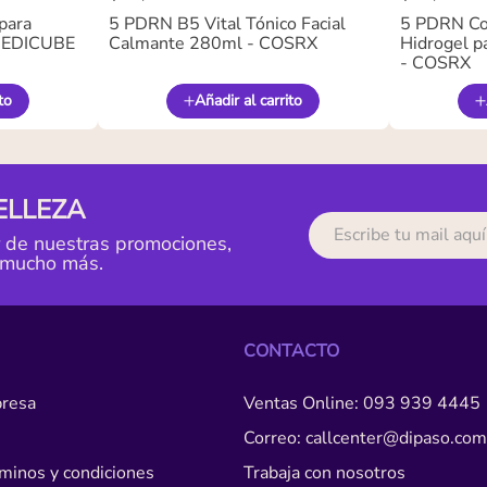
para
5 PDRN B5 Vital Tónico Facial
5 PDRN Co
 MEDICUBE
Calmante 280ml - COSRX
Hidrogel pa
- COSRX
to
Añadir al carrito
ELLEZA
r de nuestras promociones,
 mucho más.
CONTACTO
resa
Ventas Online: 093 939 4445
Correo: callcenter@dipaso.com
érminos y condiciones
Trabaja con nosotros