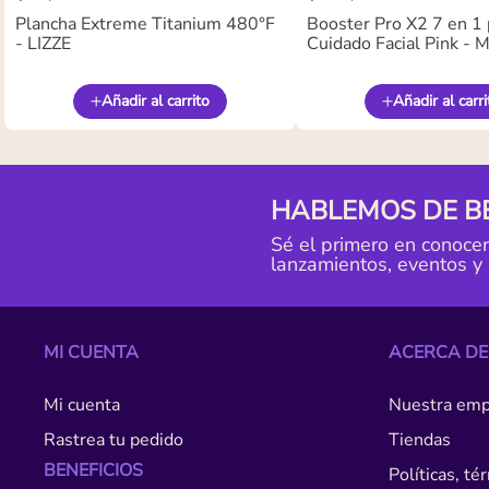
Plancha Extreme Titanium 480°F
Booster Pro X2 7 en 1 
- LIZZE
Cuidado Facial Pink -
Añadir al carrito
Añadir al carri
HABLEMOS DE B
Sé el primero en conoce
lanzamientos, eventos y
MI CUENTA
ACERCA DE
Mi cuenta
Nuestra emp
Rastrea tu pedido
Tiendas
BENEFICIOS
Políticas, t