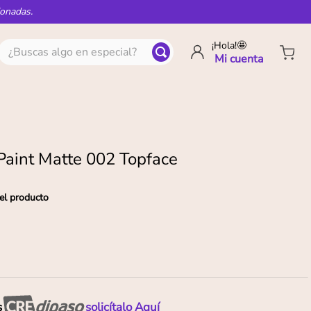
ionadas.
¿Buscas algo en especial?
¡Hola!🤩
 Paint Matte 002 Topface
el producto
s
solicítalo Aquí