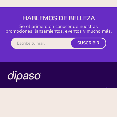
HABLEMOS DE BELLEZA
Sé el primero en conocer de nuestras
promociones, lanzamientos, eventos y mucho más.
SUSCRIBIR
MI CUENTA
ACERCA DE
CONTACTO