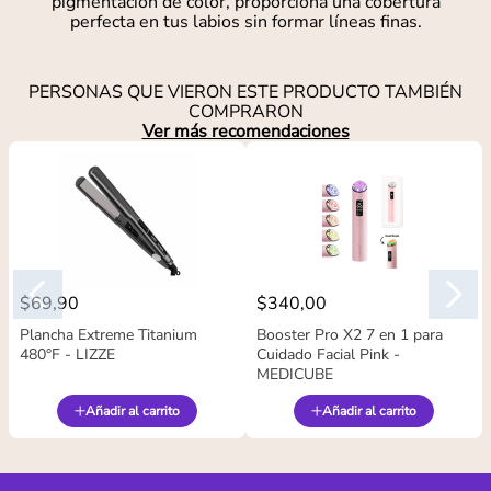
pigmentación de color, proporciona una cobertura
perfecta en tus labios sin formar líneas finas.
PERSONAS QUE VIERON ESTE PRODUCTO TAMBIÉN
COMPRARON
Ver más recomendaciones
$
69
,
90
$
340
,
00
Plancha Extreme Titanium
Booster Pro X2 7 en 1 para
480°F - LIZZE
Cuidado Facial Pink -
MEDICUBE
Añadir al carrito
Añadir al carrito