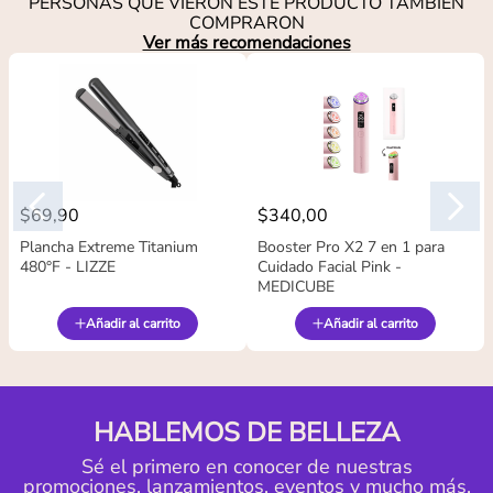
PERSONAS QUE VIERON ESTE PRODUCTO TAMBIÉN
COMPRARON
Ver más recomendaciones
$
69
,
90
$
340
,
00
Plancha Extreme Titanium
Booster Pro X2 7 en 1 para
480°F - LIZZE
Cuidado Facial Pink -
MEDICUBE
Añadir al carrito
Añadir al carrito
HABLEMOS DE BELLEZA
Sé el primero en conocer de nuestras
promociones, lanzamientos, eventos y mucho más.