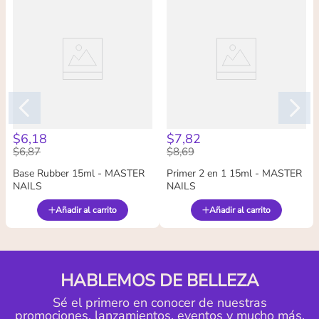
$
6
,
18
$
7
,
82
$
6
,
87
$
8
,
69
Base Rubber 15ml - MASTER
Primer 2 en 1 15ml - MASTER
NAILS
NAILS
Añadir al carrito
Añadir al carrito
HABLEMOS DE BELLEZA
Sé el primero en conocer de nuestras
promociones, lanzamientos, eventos y mucho más.