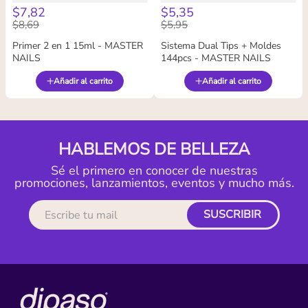
$
7
,
82
$
5
,
35
$
8
,
69
$
5
,
95
Primer 2 en 1 15ml - MASTER
Sistema Dual Tips + Moldes
NAILS
144pcs - MASTER NAILS
Añadir al carrito
Añadir al carrito
HABLEMOS DE BELLEZA
Sé el primero en conocer de nuestras
promociones, lanzamientos, eventos y mucho más.
SUSCRIBIR