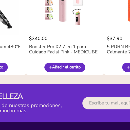
$
340
,
00
$
37
,
90
ium 480°F
Booster Pro X2 7 en 1 para
5 PDRN B5 
Cuidado Facial Pink - MEDICUBE
Calmante 
to
Añadir al carrito
ELLEZA
r de nuestras promociones,
 mucho más.