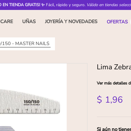
O EN TIENDA GRATIS! ✨
Fácil, rápido y seguro.
Válido en tiendas selecc
NCARE
UÑAS
JOYERÍA Y NOVEDADES
OFERTAS
50/150 - MASTER NAILS
Lima Zebr
Ver más detalles d
$
1
,
96
Si aún no tiene