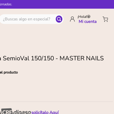
ionadas.
¿Buscas algo en especial?
¡Hola!🤩
a SemioVal 150/150 - MASTER NAILS
el producto
s
solicítalo Aquí