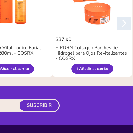
$
37
,
90
Vital Tónico Facial
5 PDRN Collagen Parches de
280ml - COSRX
Hidrogel para Ojos Revitalizantes
- COSRX
Añadir al carrito
Añadir al carrito
SUSCRIBIR