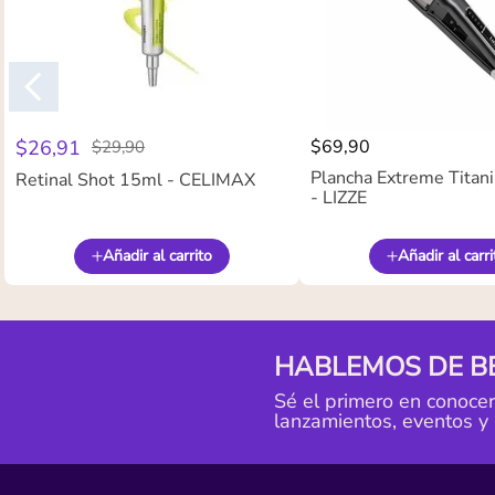
$
26
,
91
$
69
,
90
$
29
,
90
Plancha Extreme Titan
Retinal Shot 15ml - CELIMAX
- LIZZE
Añadir al carrito
Añadir al carri
HABLEMOS DE B
Sé el primero en conoce
lanzamientos, eventos y