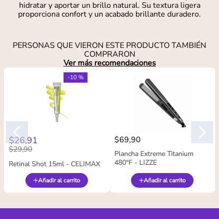
hidratar y aportar un brillo natural. Su textura ligera
proporciona confort y un acabado brillante duradero.
PERSONAS QUE VIERON ESTE PRODUCTO TAMBIÉN
COMPRARON
Ver más recomendaciones
-
10 %
$
26
,
91
$
69
,
90
$
29
,
90
Plancha Extreme Titanium
480°F - LIZZE
Retinal Shot 15ml - CELIMAX
Añadir al carrito
Añadir al carrito