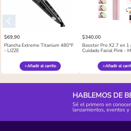
$
69
,
90
$
340
,
00
Plancha Extreme Titanium 480°F
Booster Pro X2 7 en 1 
- LIZZE
Cuidado Facial Pink -
Añadir al carrito
Añadir al carri
HABLEMOS DE B
Sé el primero en conoce
lanzamientos, eventos y