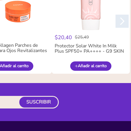
$
20
,
40
$
25
,
49
llagen Parches de
Protector Solar White In Milk
ra Ojos Revitalizantes
Plus SPF50+ PA++++ - G9 SKIN
Añadir al carrito
Añadir al carrito
SUSCRIBIR