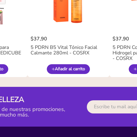
$
37
,
90
$
37
,
90
para
5 PDRN B5 Vital Tónico Facial
5 PDRN Co
 MEDICUBE
Calmante 280ml - COSRX
Hidrogel pa
- COSRX
to
Añadir al carrito
ELLEZA
r de nuestras promociones,
 mucho más.