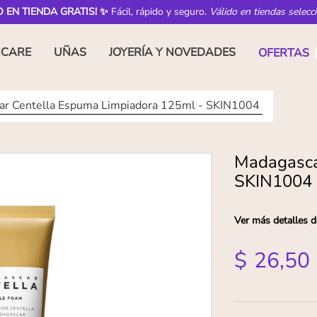
O EN TIENDA GRATIS! ✨
Fácil, rápido y seguro.
Válido en tiendas selecc
NCARE
UÑAS
JOYERÍA Y NOVEDADES
OFERTAS
ar Centella Espuma Limpiadora 125ml - SKIN1004
Madagasca
SKIN1004
Ver más detalles d
$
26
,
50