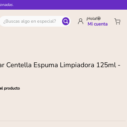
ionadas.
¿Buscas algo en especial?
¡Hola!🤩
r Centella Espuma Limpiadora 125ml -
el producto