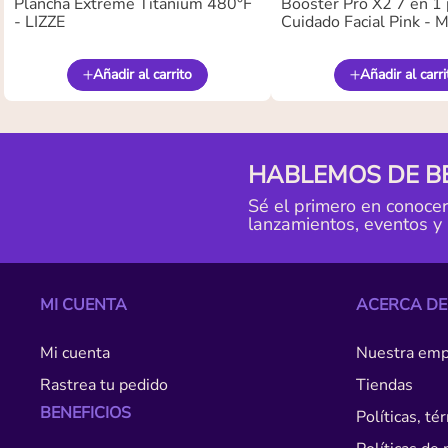
Plancha Extreme Titanium 480°F
Booster Pro X2 7 en 1 
- LIZZE
Cuidado Facial Pink -
Añadir al carrito
Añadir al carri
HABLEMOS DE B
Sé el primero en conoce
lanzamientos, eventos y
MI CUENTA
ACERCA DE
Mi cuenta
Nuestra emp
Rastrea tu pedido
Tiendas
BENEFICIOS
Políticas, t