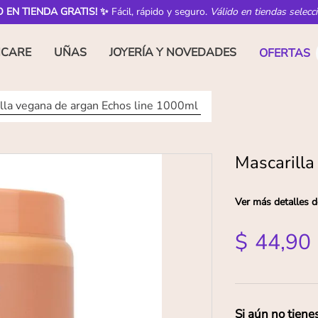
O EN TIENDA GRATIS! ✨
Fácil, rápido y seguro.
Válido en tiendas selecc
NCARE
UÑAS
JOYERÍA Y NOVEDADES
OFERTAS
lla vegana de argan Echos line 1000ml
Mascarilla
Ver más detalles d
$
44
,
90
Si aún no tiene