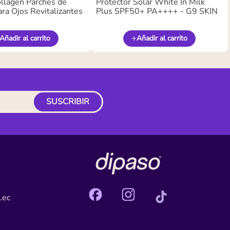
llagen Parches de
Protector Solar White In Milk
ra Ojos Revitalizantes
Plus SPF50+ PA++++ - G9 SKIN
Añadir al carrito
Añadir al carrito
SUSCRIBIR
.ec