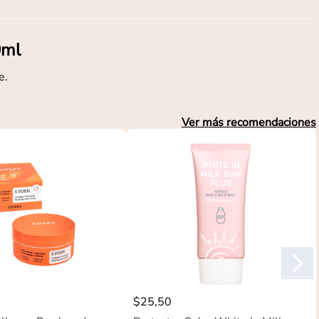
0ml
e.
Ver más recomendaciones
$
25
,
50