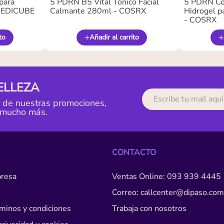
para
5 PDRN B5 Vital Tónico Facial
5 PDRN Co
 MEDICUBE
Calmante 280ml - COSRX
Hidrogel pa
- COSRX
to
Añadir al carrito
ELLEZA
r de nuestras promociones,
 mucho más.
CONTACTO
resa
Ventas Online: 093 939 4445
Correo: callcenter@dipaso.com
érminos y condiciones
Trabaja con nosotros