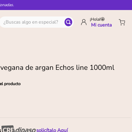
ionadas.
¿Buscas algo en especial?
¡Hola!🤩
 vegana de argan Echos line 1000ml
el producto
s
solicítalo Aquí