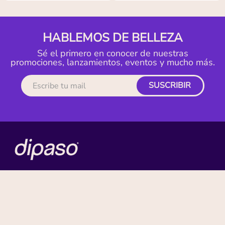
HABLEMOS DE BELLEZA
Sé el primero en conocer de nuestras
promociones, lanzamientos, eventos y mucho más.
SUSCRIBIR
MI CUENTA
ACERCA DE
CONTACTO