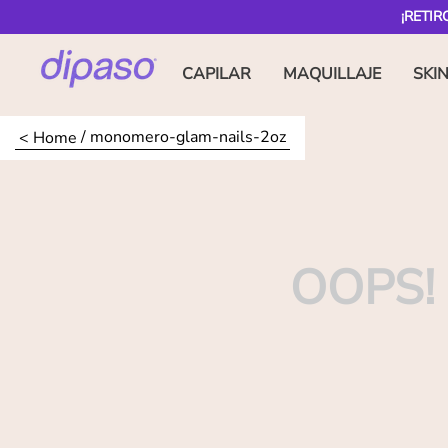
¡RETIR
CAPILAR
MAQUILLAJE
SKI
monomero-glam-nails-2oz
OOPS!