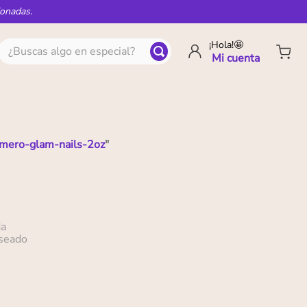
ionadas.
¿Buscas algo en especial?
¡Hola!🤩
ero-glam-nails-2oz
"
da
eseado