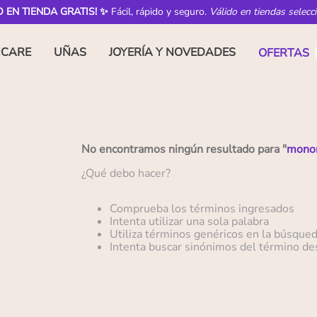
O EN TIENDA GRATIS! ✨
Fácil, rápido y seguro.
Válido en tiendas selecc
NCARE
UÑAS
JOYERÍA Y NOVEDADES
OFERTAS
No encontramos ningún resultado para "
monom
¿Qué debo hacer?
Comprueba los términos ingresados
Intenta utilizar una sola palabra
Utiliza términos genéricos en la búsque
Intenta buscar sinónimos del término d